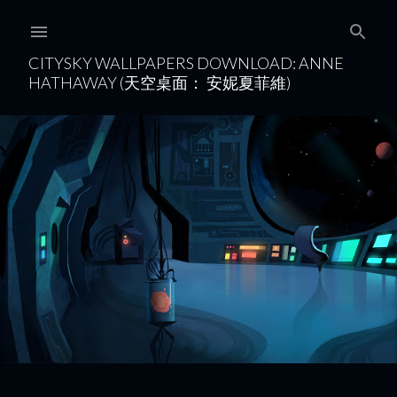
Skip to main content
CITYSKY WALLPAPERS DOWNLOAD: ANNE
HATHAWAY (天空桌面： 安妮夏菲維)