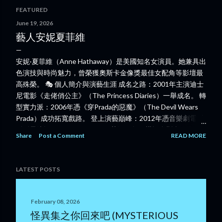
FEATURED
P
June 19, 2026
藝人安妮夏菲維
o
s
安妮·夏菲維（Anne Hathaway）是美國知名女演員。她兼具出
色演技與時尚魅力，曾榮獲奧斯卡金像獎最佳女配角等影壇最
t
高殊榮。 🎭 個人簡介與演藝生涯 成名之路：2001年主演迪士
s
尼電影《走佬俏公主》（The Princess Diaries）一舉成名。 轉
型實力派：2006年憑《穿Prada的惡魔》（The Devil Wears
Prada）成功拓寬戲路。 登上演藝巔峰：2012年憑音樂劇電影
《孤星淚》（Les Misérables）芳汀一角，橫掃奧斯卡、金球
Share
Post a Comment
READ MORE
獎、英國電影學院獎等最佳女配角獎項。 🎬 經典代表作品 根
據 HKMovie6 等香港電影平台的紀錄，她的著名作品在港譯名
如下： 《走佬俏公主》系列 《斷背山》《穿Prada的惡魔》
LATEST POSTS
《蝙蝠俠—夜神起義》（飾演貓女）《孤星淚》《星際啟示
錄》《見習冇限耆》 🌟 近期動態與焦點 獲封最美明星：美國
《People Magazine》評選她為 「2026年全球最美明星」
February 08, 2026
（World's Most Beautiful 2026），讚揚其時尚品味與真摯魅
怪異集之你回來吧 (MYSTERIOUS
力。 新片宣傳與熱話：她與梅麗·史翠普（Meryl Streep）再度