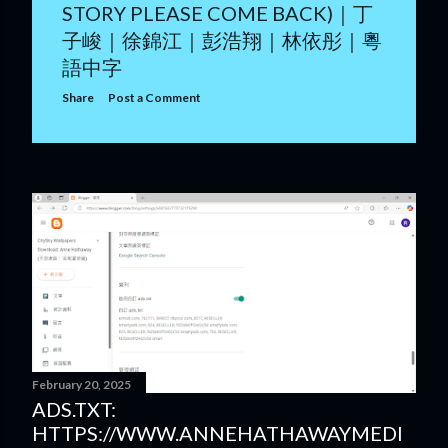
STORY PLEASE COME BACK)｜丁
合體，為續集電影《穿PRADA的惡魔2》展開全球巡迴宣傳。
子峻｜徐錦江｜彭浩翔｜林依彤｜粵
她亦大方在社交平台分享以戲曲化妝「吊眉」技巧來修飾面部
語中字
輪廓的備戰花絮，引起影迷熱烈討論。 健康心路歷程：她在一
場《紐約時報》的 Podcast 訪問中首次透露，自己於30至40歲
Share
Post a Comment
期間曾因白內障導致左眼處於半盲狀態近10年，當年更頂著眼
疾完成了《星際啟示錄》的拍攝，敬業態度令人佩服。
February 20, 2025
ADS.TXT:
HTTPS://WWW.ANNEHATHAWAYMEDI